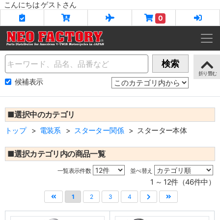
こんにちは ゲストさん
0
Name
検索
候補表示
■選択中のカテゴリ
トップ
電装系
スターター関係
スターター本体
■選択カテゴリ内の商品一覧
一覧表示件数
並べ替え
1 ～ 12件（46件中）
1
2
3
4