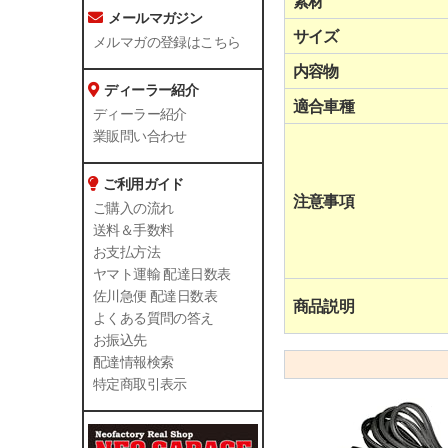
素材
メールマガジン
サイズ
メルマガの登録はこちら
内容物
ディーラー紹介
適合車種
ディーラー紹介
業販問い合わせ
ご利用ガイド
注意事項
ご購入の流れ
送料＆手数料
お支払方法
ヤマト運輸 配達日数表
佐川急便 配達日数表
商品説明
よくある質問の答え
お振込先
配達情報検索
特定商取引表示