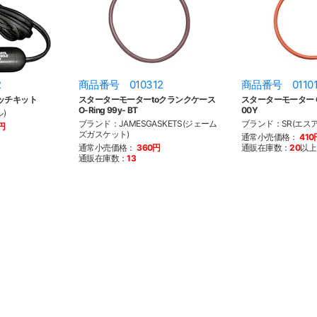
2
商品番号 010312
商品番号 01101
ッチキット
スターターモーターtoクランクケース
スターターモーター O
O-Ring 99y- BT
00Y
)
ブランド：JAMESGASKETS(ジェーム
ブランド：SR(エスア
0円
ズガスケット)
通常小売価格：
410
通常小売価格：
360円
通販在庫数：
20
以上
通販在庫数：
13