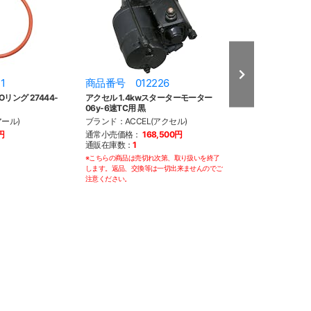
1
商品番号 012226
商品番号 012
リング 27444-
アクセル 1.4kwスターターモーター
アクセル 1.4k
06y-6速TC用 黒
06y-6速TC用 ク
ール)
ブランド：ACCEL(アクセル)
ブランド：ACCEL
円
通常小売価格：
168,500円
通常小売価格：
1
通販在庫数：
1
通販在庫数：
3
※こちらの商品は売切れ次第、取り扱いを終了
※こちらの商品は売切
します。返品、交換等は一切出来ませんのでご
します。返品、交換等
注意ください。
注意ください。