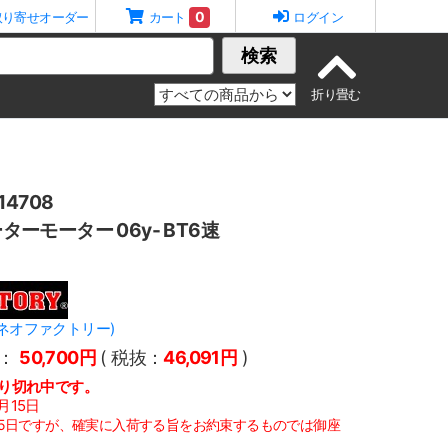
0
取り寄せオーダー
カート
ログイン
検索
4708
ーターモーター 06y- BT6速
Y(ネオファクトリー)
：
50,700円
( 税抜：
46,091円
)
り切れ中です。
月15日
15日ですが、確実に入荷する旨をお約束するものでは御座