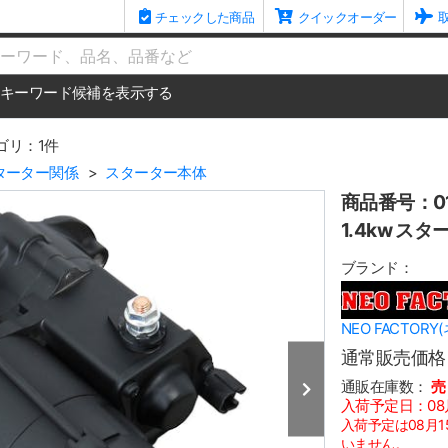
チェックした商品
クイックオーダー
me
キーワード候補を表示する
ゴリ：1件
ターター関係
スターター本体
商品番号：01
1.4kw スタ
ブランド：
NEO FACTOR
通常販売価格
通販在庫数：
売
入荷予定日：08
入荷予定は08月
いません。