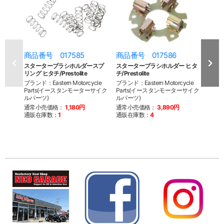
商品番号 017585
商品番号 017586
商品
スターターブラシホルダースプ
スターターブラシホルダー ヒタ
スター
リング ヒタチ/Prestolite
チ/Prestolite
3157
ブランド：Eastern Motorcycle
ブランド：Eastern Motorcycle
ブランド
Parts(イースタンモーターサイク
Parts(イースタンモーターサイク
Par
ルパーツ)
ルパーツ)
ルパー
通常小売価格：
1,180円
通常小売価格：
3,890円
通常
通販在庫数：
1
通販在庫数：
4
通販