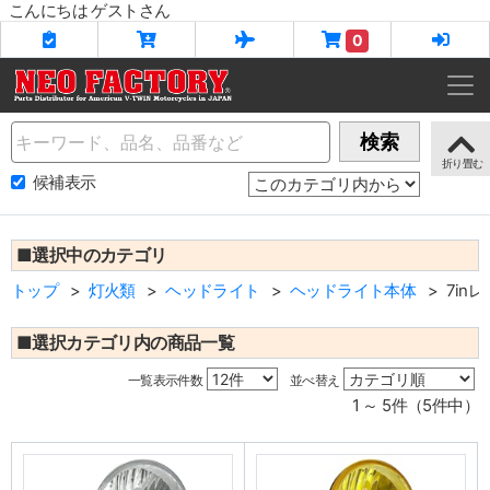
こんにちは ゲストさん
0
Name
検索
候補表示
■選択中のカテゴリ
トップ
灯火類
ヘッドライト
ヘッドライト本体
7in
■選択カテゴリ内の商品一覧
一覧表示件数
並べ替え
1 ～ 5件（5件中）