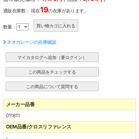
19
通販在庫数：
現在
の在庫があります。
数量：
ネオガレージの在庫確認
メーカー品番
011811
OEM品番/クロスリファレンス
-