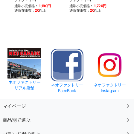
ファクトリー)
ファクトリー)
ファク
通常小売価格：
1,190円
通常小売価格：
1,720円
通常
通販在庫数：
20
以上
通販在庫数：
20
以上
通販
ネオファクトリー
ネオファクトリー
ネオファクトリー
リアル店舗
FaceBook
Instagram
マイページ
商品別で選ぶ
ブランド別で選ぶ