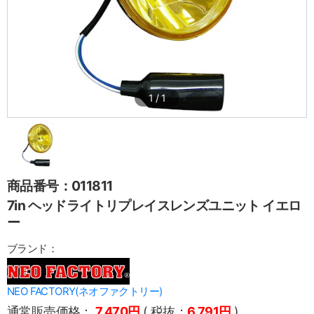
1
/
1
商品番号：011811
7in ヘッドライトリプレイスレンズユニット イエロ
ー
ブランド：
NEO FACTORY(ネオファクトリー)
通常販売価格：
7,470円
( 税抜：
6,791円
)