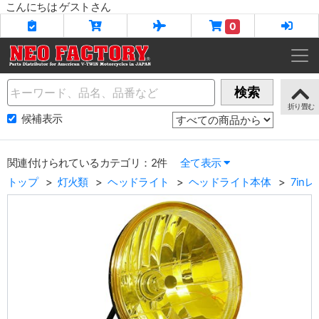
こんにちは ゲストさん
0
Name
検索
候補表示
関連付けられているカテゴリ：2件
全て表示
トップ
灯火類
ヘッドライト
ヘッドライト本体
7in