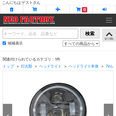
こんにちは ゲストさん
0
Name
検索
候補表示
関連付けられているカテゴリ：1件
トップ
灯火類
ヘッドライト
ヘッドライト本体
7in