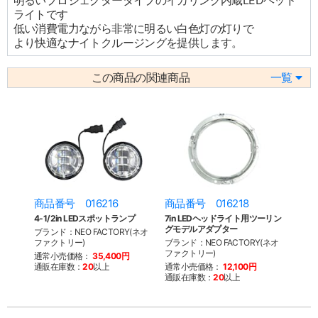
明るいプロジェクタータイプのイカリング内蔵LEDヘッド
ライトです
低い消費電力ながら非常に明るい白色灯の灯りで
より快適なナイトクルージングを提供します。
この商品の関連商品
一覧
商品番号 016216
商品番号 016218
4-1/2in LEDスポットランプ
7in LEDヘッドライト用ツーリン
グモデルアダプター
ブランド：NEO FACTORY(ネオ
ファクトリー)
ブランド：NEO FACTORY(ネオ
ファクトリー)
通常小売価格：
35,400円
通販在庫数：
20
以上
通常小売価格：
12,100円
通販在庫数：
20
以上