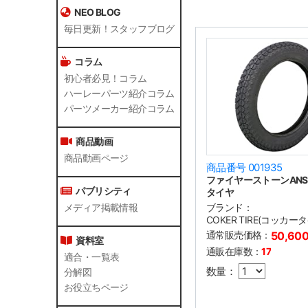
NEO BLOG
毎日更新！スタッフブログ
コラム
初心者必見！コラム
ハーレーパーツ紹介コラム
パーツメーカー紹介コラム
商品動画
商品動画ページ
商品番号 001935
ファイヤーストーンANS 4
パブリシティ
タイヤ
ブランド：
メディア掲載情報
COKER TIRE(コッカー
通常販売価格：
50,60
資料室
通販在庫数：
17
適合・一覧表
数量：
分解図
お役立ちページ