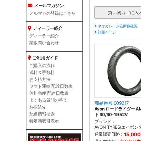
メールマガジン
メルマガの登録はこちら
ネオガレージ在庫数確認
ディーラー紹介
詳細ページ
ディーラー紹介
業販問い合わせ
ご利用ガイド
ご購入の流れ
送料＆手数料
お支払方法
ヤマト運輸 配達日数表
佐川急便 配達日数表
よくある質問の答え
商品番号 009217
お振込先
Avon ロードライダー A
配達情報検索
ト 90/90-19 52V
特定商取引表示
ブランド：
AVON TYRES(エイボン
通常販売価格：
15,00