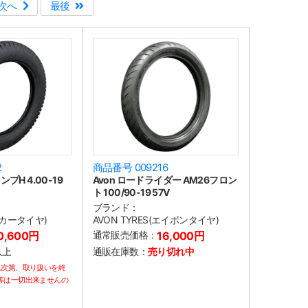
次へ
最後
2
商品番号 009216
プH 4.00-19
Avon ロードライダー AM26フロン
ト 100/90-19 57V
ブランド：
コッカータイヤ)
AVON TYRES(エイボンタイヤ)
0,600円
通常販売価格：
16,000円
以上
通販在庫数：
売り切れ中
れ次第、取り扱いを終
等は一切出来ませんの