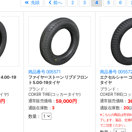
先頭
前へ
2
3
4
5
6
商品番号 005571
商品番号 00557
.00-19
ファイヤーストーン リブドフロン
エクセルシャー コン
ト 5.00-19タイヤ
タイヤ
ブランド：
ブランド：
タイヤ)
COKER TIRE(コッカータイヤ)
COKER TIRE(
0円
通常販売価格：
59,000円
通常販売価格：
3
通販在庫数：
3
通販在庫数：
20
※こちらの商品は売切
数量：
了します。返品、交換
でご注意ください。