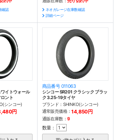
切れ中
通販在庫数：
売り切れ中
数確認
ネオガレージ在庫数確認
詳細ページ
商品番号 011063
 ホワイトウォール
シンコー SR201 クラシック ブラッ
H フロント
ク 3.25-19タイヤ
KO(シンコー)
ブランド：
SHINKO(シンコー)
8,480円
通常販売価格：
14,850円
通販在庫数：
9
数量：