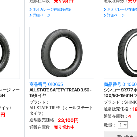
通販在庫数：
売り切れ中
通販在庫数：
売り
ネオガレージ在庫数確認
ネオガレージ在庫
詳細ページ
詳細ページ
商品番号 010665
商品番号 011060
レージ マー
ALLSTATE SAFETY TREAD 3.50-
シンコー SR777
5H
19タイヤ
100/90-19 61
ブランド：
ブランド：
SHIN
タイヤ)
ALLSTATE TIRES（オールステート
通常販売価格：
1
タイヤ）
0円
通販在庫数：
4
通常販売価格：
23,100円
数量：
通販在庫数：
売り切れ中