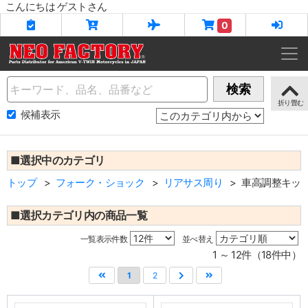
こんにちは ゲストさん
0
Name
検索
候補表示
■選択中のカテゴリ
トップ
フォーク・ショック
リアサス周り
車高調整キッ
■選択カテゴリ内の商品一覧
一覧表示件数
並べ替え
1 ～ 12件（18件中）
1
2