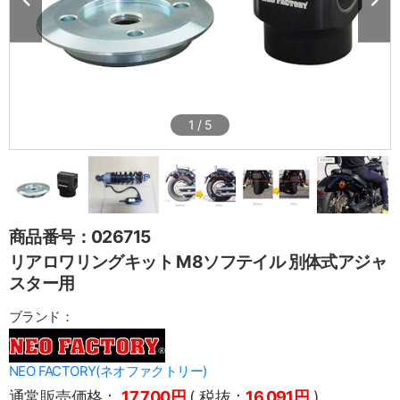
1
/
5
商品番号：026715
リアロワリングキット M8ソフテイル 別体式アジャ
スター用
ブランド：
NEO FACTORY(ネオファクトリー)
通常販売価格：
17,700円
( 税抜：
16,091円
)