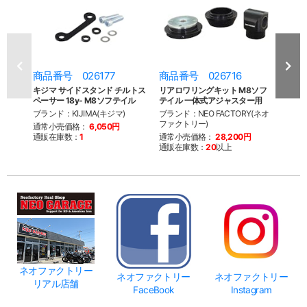
商品番号 026177
商品番号 026716
商品
キジマ サイドスタンド チルトス
リアロワリングキット M8ソフ
M8
ペーサー 18y- M8ソフテイル
テイル 一体式アジャスター用
解ツ
ブランド：KIJIMA(キジマ)
ブランド：NEO FACTORY(ネオ
ブラン
ファクトリー)
ファク
通常小売価格：
6,050円
通販在庫数：
1
通常小売価格：
28,200円
通常
通販在庫数：
20
以上
通販
ネオファクトリー
ネオファクトリー
ネオファクトリー
リアル店舗
FaceBook
Instagram