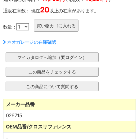
20
通販在庫数：
現在
以上の在庫があります。
数量：
ネオガレージの在庫確認
メーカー品番
026715
OEM品番/クロスリファレンス
-