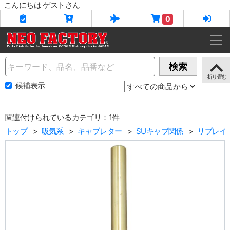
こんにちは ゲストさん
0
Name
検索
候補表示
関連付けられているカテゴリ：1件
トップ
吸気系
キャブレター
SUキャブ関係
リプレイ