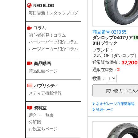
NEO BLOG
毎日更新！スタッフブログ
コラム
商品番号 021355
初心者必見！コラム
ダンロップ D407リア
1
ハーレーパーツ紹介コラム
81H ブラック
パーツメーカー紹介コラム
ブランド：
DUNLOP（ダンロップ
通常販売価格：
37,20
商品動画
通販在庫数：
2
商品動画ページ
数量：
パブリシティ
メディア掲載情報
ネオガレージ在庫数確認
資料室
詳細ページ
適合・一覧表
分解図
お役立ちページ