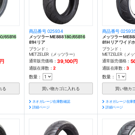
商品番号 025934
商品番号 02593
80/65B16
メッツラー ME888
180/65B16
メッツラー ME88
81H リア
81H リア ワイド
ブランド：
ブランド：
）
METZELER（メッツラー）
METZELER（メ
0円
通常販売価格：
39,100円
通常販売価格：
5
通販在庫数：
2
通販在庫数：
3
数量：
数量：
ネオガレージ在庫数確認
ネオガレージ在庫
詳細ページ
詳細ページ