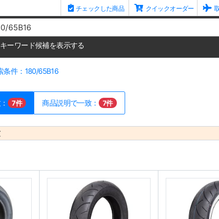
チェックした商品
クイックオーダー
me
キーワード候補を表示する
条件：180/65B16
致：
商品説明で一致：
7件
7件
致