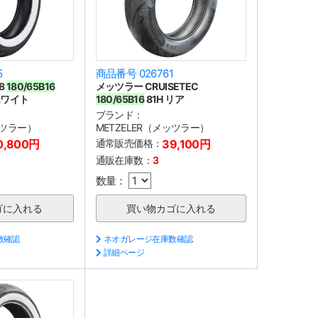
5
商品番号 026761
8
180/65B16
メッツラー CRUISETEC
ホワイト
180/65B16
81H リア
ブランド：
ッツラー）
METZELER（メッツラー）
0,800円
通常販売価格：
39,100円
通販在庫数：
3
数量：
数確認
ネオガレージ在庫数確認
詳細ページ