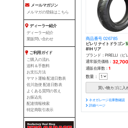
メールマガジン
メルマガの登録はこちら
ディーラー紹介
ディーラー紹介
商品番号 026785
業販問い合わせ
ピレリ ナイトドラゴン
1
81H リア
ご利用ガイド
ブランド：
PIRELLI（
ご購入の流れ
通常販売価格：
32,70
送料＆手数料
通販在庫数：
1
お支払方法
数量：
ヤマト運輸 配達日数表
佐川急便 配達日数表
よくある質問の答え
お振込先
ネオガレージ在庫数確認
配達情報検索
詳細ページ
特定商取引表示