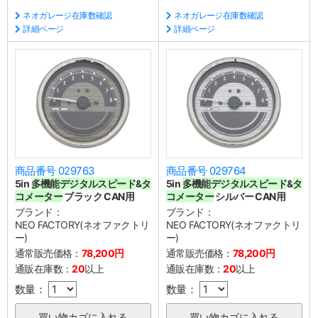
ネオガレージ在庫数確認
ネオガレージ在庫数確認
詳細ページ
詳細ページ
商品番号 029763
商品番号 029764
5in
多機能デジタルスピード
&
タ
5in
多機能デジタルスピード
&
タ
コメーター
ブラック CAN用
コメーター
シルバー CAN用
ブランド：
ブランド：
NEO FACTORY(ネオファクトリ
NEO FACTORY(ネオファクトリ
ー)
ー)
通常販売価格：
78,200円
通常販売価格：
78,200円
通販在庫数：
20
以上
通販在庫数：
20
以上
数量：
数量：