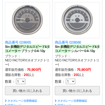
商品番号 028665
商品番号 028666
5in
多機能デジタルスピード
&
タ
5in
多機能デジタルスピード
&
タ
コメーター
ブラック 04-13y
コメーター
シルバー 04-13y
ブランド：
ブランド：
NEO FACTORY(ネオファクトリ
NEO FACTORY(ネオファクトリ
ー)
ー)
通常販売価格：
75,900円
通常販売価格：
75,900円
通販在庫数：
20
以上
通販在庫数：
20
以上
数量：
数量：
ネオガレージ在庫数確認
ネオガレージ在庫数確認