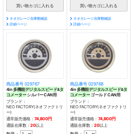
ネオガレージ在庫数確認
ネオガレージ在庫数確認
詳細ページ
詳細ページ
商品番号 029767
商品番号 029768
4in
多機能デジタルスピード
&
タ
4in
多機能デジタルスピード
&
タ
コメーター
シルバー CAN用
コメーター
ゴールド CAN用
ブランド：
ブランド：
NEO FACTORY(ネオファクトリ
NEO FACTORY(ネオファクトリ
ー)
ー)
通常販売価格：
74,800円
通常販売価格：
74,800円
通販在庫数：
20
以上
通販在庫数：
20
以上
数量：
数量：