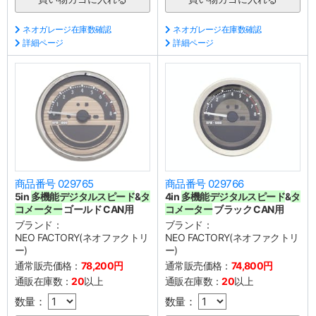
ネオガレージ在庫数確認
ネオガレージ在庫数確認
詳細ページ
詳細ページ
商品番号 029765
商品番号 029766
5in
多機能デジタルスピード
&
タ
4in
多機能デジタルスピード
&
タ
コメーター
ゴールド CAN用
コメーター
ブラック CAN用
ブランド：
ブランド：
NEO FACTORY(ネオファクトリ
NEO FACTORY(ネオファクトリ
ー)
ー)
通常販売価格：
78,200円
通常販売価格：
74,800円
通販在庫数：
20
以上
通販在庫数：
20
以上
数量：
数量：