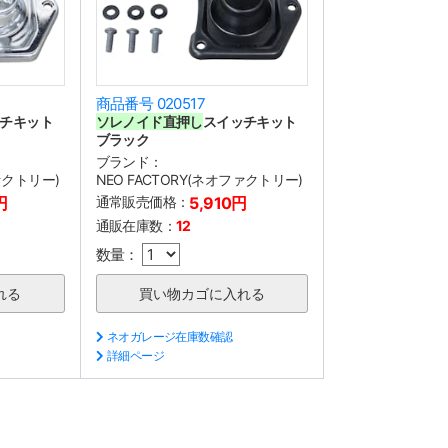
商品番号 020517
チキット
ソレノイド直押し
スイッチキット
ブラック
ブランド：
ファクトリー)
NEO FACTORY(ネオファクトリー)
円
通常販売価格：
5,910円
通販在庫数：
12
数量：
ネオガレージ在庫数確認
詳細ページ