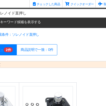
チェックした商品
クイックオーダー
me
キーワード候補を表示する
索条件：ソレノイド直押し
商品説明で一致：0件
致：
2件
致