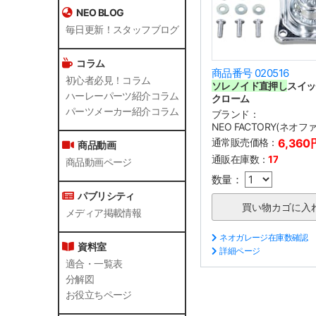
NEO BLOG
毎日更新！スタッフブログ
コラム
商品番号 020516
初心者必見！コラム
ソレノイド直押し
スイッ
ハーレーパーツ紹介コラム
クローム
パーツメーカー紹介コラム
ブランド：
NEO FACTORY(ネオ
通常販売価格：
6,360
商品動画
通販在庫数：
17
商品動画ページ
数量：
パブリシティ
メディア掲載情報
ネオガレージ在庫数確認
資料室
詳細ページ
適合・一覧表
分解図
お役立ちページ