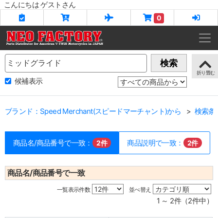
こんにちは ゲストさん
0
Name
検索
候補表示
ブランド：Speed Merchant(スピードマーチャント)から
検索条
商品名/商品番号で一致：
商品説明で一致：
2件
2件
商品名/商品番号で一致
一覧表示件数
並べ替え
1 ～ 2件（2件中）