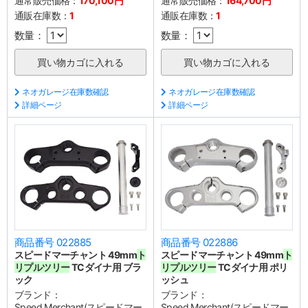
通常販売価格：
170,100円
通常販売価格：
164,700円
通販在庫数：
1
通販在庫数：
1
数量：
数量：
ネオガレージ在庫数確認
ネオガレージ在庫数確認
詳細ページ
詳細ページ
商品番号 022885
商品番号 022886
スピードマーチャント 49mm
ト
スピードマーチャント 49mm
ト
リプルツリー
TCダイナ用 ブラ
リプルツリー
TCダイナ用 ポリ
ック
ッシュ
ブランド：
ブランド：
Speed Merchant(スピードマー
Speed Merchant(スピードマー