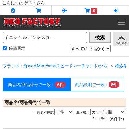
こんにちは ゲストさん
0
Name
検索
候補表示
ブランド：Speed Merchant(スピードマーチャント)から
検索条
商品名/商品番号で一致：
商品説明で一致：
6件
6件
商品名/商品番号で一致
一覧表示件数
並べ替え
1 ～ 6件（6件中）