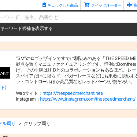
チェックした商品
クイックオーダー
me
キーワード候補を表示する
“SM”のロゴデザインですでに馴染みのある「THE SPEED 
拠点を置くマニュファクチュアリングです。恒例のBornfr
げ、 その手腕はH-Dとのコラボレーションもあるほど。 
スパイアだけに限らず、バガーレースなどにも果敢に挑戦す
ットコントロールほか高品質なビレットパーツが勢ぞろい。
ト)
Webサイト：
https://thespeedmerchant.net/
Instagram：
https://www.instagram.com/thespeedmerchant/
ドル周り
グリップ周り