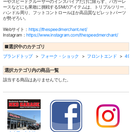
ーやスピードクルーザーのインスパイアだけに限らず、バガーレ
ースなどにも果敢に挑戦するSMのアイテムは、トリプルツリー、
ハンドル周り、フットコントロールほか高品質なビレットパーツ
が勢ぞろい。
Webサイト：
https://thespeedmerchant.net/
Instagram：
https://www.instagram.com/thespeedmerchant/
■選択中のカテゴリ
ブランドトップ
フォーク・ショック
フロントエンド
4
選択カテゴリ内の商品一覧
該当する商品はありませんでした。