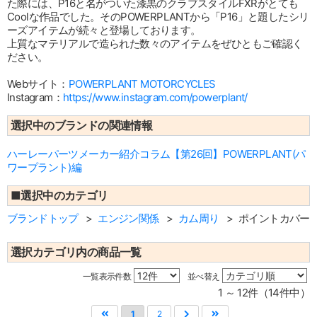
た際には、P16と名がついた漆黒のクラブスタイルFXRがとても
Coolな作品でした。そのPOWERPLANTから「P16」と題したシリ
ーズアイテムが続々と登場しております。
上質なマテリアルで造られた数々のアイテムをぜひともご確認く
ださい。
Webサイト：
POWERPLANT MOTORCYCLES
Instagram：
https://www.instagram.com/powerplant/
選択中のブランドの関連情報
ハーレーパーツメーカー紹介コラム【第26回】POWERPLANT(パ
ワープラント)編
■選択中のカテゴリ
ブランドトップ
エンジン関係
カム周り
ポイントカバー
選択カテゴリ内の商品一覧
一覧表示件数
並べ替え
1 ～ 12件（14件中）
1
2