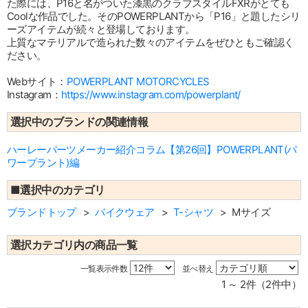
た際には、P16と名がついた漆黒のクラブスタイルFXRがとても
Coolな作品でした。そのPOWERPLANTから「P16」と題したシリ
ーズアイテムが続々と登場しております。
上質なマテリアルで造られた数々のアイテムをぜひともご確認く
ださい。
Webサイト：
POWERPLANT MOTORCYCLES
Instagram：
https://www.instagram.com/powerplant/
選択中のブランドの関連情報
ハーレーパーツメーカー紹介コラム【第26回】POWERPLANT(パ
ワープラント)編
■選択中のカテゴリ
ブランドトップ
バイクウェア
T-シャツ
Mサイズ
選択カテゴリ内の商品一覧
一覧表示件数
並べ替え
1 ～ 2件（2件中）