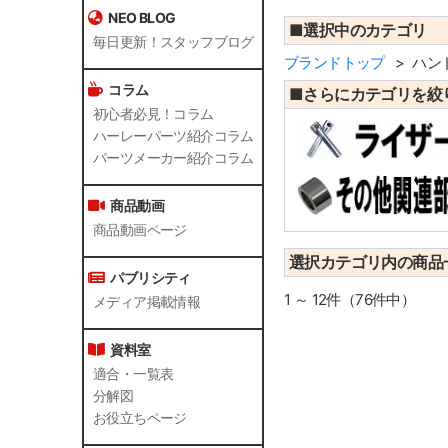
NEO BLOG
■選択中のカテゴリ
毎日更新！スタッフブログ
ブランドトップ
ハン
コラム
■さらにカテゴリを絞
初心者必見！コラム
ハーレーパーツ紹介コラム
パーツメーカー紹介コラム
商品動画
商品動画ページ
選択カテゴリ内の商品
パブリシティ
1 ～ 12件（76件中）
メディア掲載情報
資料室
適合・一覧表
分解図
お役立ちページ