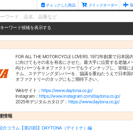
チェックした商品
クイックオーダー
me
キーワード候補を表示する
FOR ALL THE MOTORCYCLE LOVERS. 1972
に向けてもその名を有名にさせた、最大手に位置する老舗メー
向けパーツをネオファクトリーでもラインナップし、皆様に
テム、ステアリングダンパーを、協議を重ねたうえで日本国
オファクトリーのタッグにもご期待下さい。
Webサイト：
https://www.daytona.co.jp/
Instagram：
https://www.instagram.com/daytona.co.jp/
2025年デジタルカタログ：
https://www.daytona.co.jp/
連情報
介コラム【第20回】DAYTONA（デイトナ）編