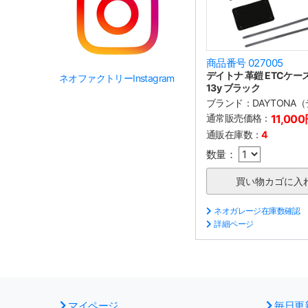
商品番号 027005
デイトナ 革鎧 ETCケース 
ネオファクトリーInstagram
13y ブラック
ブランド：
DAYTONA
通常販売価格：
11,00
通販在庫数：
4
数量：
ネオガレージ在庫数確認
詳細ページ
マイページ
毎日更