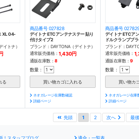
商品番号 027828
商品番号 02782
XL 04-
デイトナ ETCアンテナステー 貼り
デイトナ ETCア
付けタイプ2
ドルクランプブラ
（デイトナ）
ブランド：
DAYTONA（デイトナ）
ブランド：
DAY
0円
通常販売価格：
1,430円
通常販売価格：
1
通販在庫数：
8
通販在庫数：
9
数量：
数量：
ネオガレージ在庫数確認
ネオガレージ在庫
詳細ページ
詳細ページ
先頭
1
2
次へ
最
新！スタッフブログ
適合・一覧表