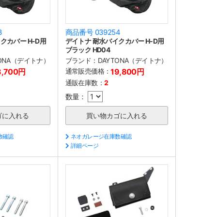
3
商品番号 039254
クカバー H-D用
デイトナ 耐水バイクカバー H-D用
ブラック HD04
TONA（デイトナ）
ブランド：
DAYTONA（デイトナ）
8,700円
通常販売価格：
19,800円
通販在庫数：
2
数量：
数確認
ネオガレージ在庫数確認
詳細ページ