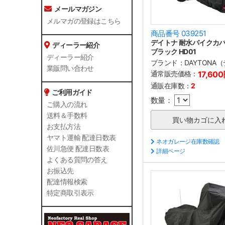
メールマガジン
メルマガの登録はこちら
商品番号 039251
デイトナ 耐水バイクカバー
ディーラー紹介
ブラック HD01
ディーラー紹介
ブランド：
DAYTONA
業販問い合わせ
通常販売価格：
17,60
通販在庫数：
2
ご利用ガイド
数量：
ご購入の流れ
送料＆手数料
お支払方法
ヤマト運輸 配達日数表
ネオガレージ在庫数確認
佐川急便 配達日数表
詳細ページ
よくある質問の答え
お振込先
配達情報検索
特定商取引表示