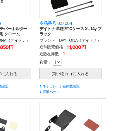
6
商品番号 027004
ルチバーホルダー
デイトナ 革鎧 ETCケース XL 14y ブ
用 クローム
ラック
TONA（デイトナ）
ブランド：
DAYTONA（デイトナ）
,850円
通常販売価格：
11,000円
通販在庫数：
1
数量：
数確認
ネオガレージ在庫数確認
詳細ページ