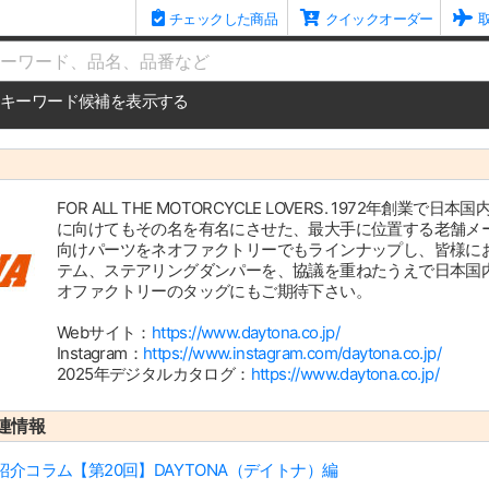
チェックした商品
クイックオーダー
me
キーワード候補を表示する
FOR ALL THE MOTORCYCLE LOVERS. 1972
に向けてもその名を有名にさせた、最大手に位置する老舗メー
向けパーツをネオファクトリーでもラインナップし、皆様に
テム、ステアリングダンパーを、協議を重ねたうえで日本国
オファクトリーのタッグにもご期待下さい。
Webサイト：
https://www.daytona.co.jp/
Instagram：
https://www.instagram.com/daytona.co.jp/
2025年デジタルカタログ：
https://www.daytona.co.jp/
連情報
介コラム【第20回】DAYTONA（デイトナ）編