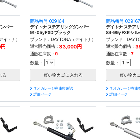
商品番号 029164
商品番号 02916
ダンパー
デイトナ ステアリングダンパー
デイトナ ステア
91-05y FXD ブラック
84-99y FXR シ
（デイトナ）
ブランド：
DAYTONA（デイトナ）
ブランド：
DAY
0円
通常販売価格：
33,000円
通常販売価格：
3
通販在庫数：
9
通販在庫数：
7
数量：
数量：
ネオガレージ在庫数確認
ネオガレージ在庫
詳細ページ
詳細ページ