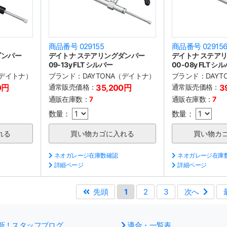
商品番号 029155
商品番号 02915
ダンパー
デイトナ ステアリングダンパー
デイトナ ステア
09-13y FLT シルバー
00-08y FLT シ
（デイトナ）
ブランド：
DAYTONA（デイトナ）
ブランド：
DAY
0円
通常販売価格：
35,200円
通常販売価格：
3
通販在庫数：
7
通販在庫数：
7
数量：
数量：
ネオガレージ在庫数確認
ネオガレージ在庫
詳細ページ
詳細ページ
先頭
1
2
3
次へ
新！スタッフブログ
適合・一覧表