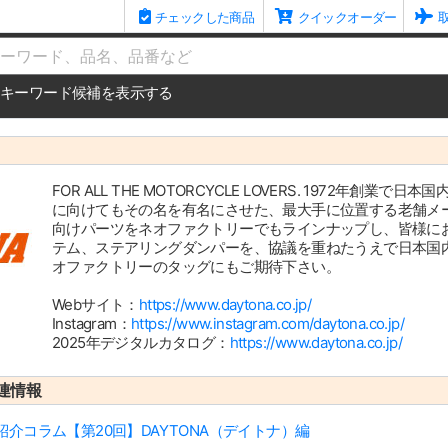
チェックした商品
クイックオーダー
me
キーワード候補を表示する
FOR ALL THE MOTORCYCLE LOVERS. 1972
に向けてもその名を有名にさせた、最大手に位置する老舗メー
向けパーツをネオファクトリーでもラインナップし、皆様に
テム、ステアリングダンパーを、協議を重ねたうえで日本国
オファクトリーのタッグにもご期待下さい。
Webサイト：
https://www.daytona.co.jp/
Instagram：
https://www.instagram.com/daytona.co.jp/
2025年デジタルカタログ：
https://www.daytona.co.jp/
連情報
介コラム【第20回】DAYTONA（デイトナ）編