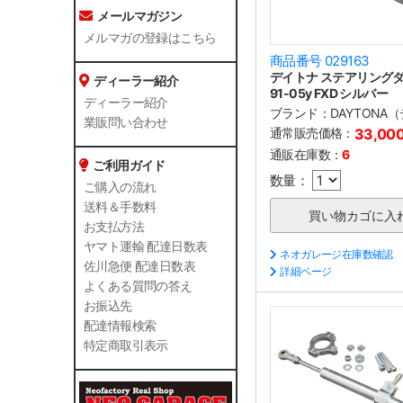
メールマガジン
メルマガの登録はこちら
商品番号 029163
デイトナ ステアリング
ディーラー紹介
91-05y FXD シルバー
ディーラー紹介
ブランド：
DAYTONA
業販問い合わせ
通常販売価格：
33,00
通販在庫数：
6
ご利用ガイド
数量：
ご購入の流れ
送料＆手数料
お支払方法
ヤマト運輸 配達日数表
ネオガレージ在庫数確認
佐川急便 配達日数表
詳細ページ
よくある質問の答え
お振込先
配達情報検索
特定商取引表示