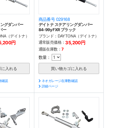
7
商品番号 029168
リングダンパー
デイトナ ステアリングダンパー
ルバー
84-99y FXR ブラック
TONA（デイトナ）
ブランド：
DAYTONA（デイトナ）
5,200円
通常販売価格：
35,200円
通販在庫数：
7
数量：
数確認
ネオガレージ在庫数確認
詳細ページ