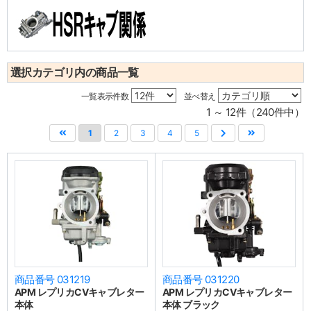
選択カテゴリ内の商品一覧
一覧表示件数
並べ替え
1 ～ 12件（240件中）
1
2
3
4
5
商品番号 031219
商品番号 031220
APM レプリカCVキャブレター
APM レプリカCVキャブレター
本体
本体 ブラック