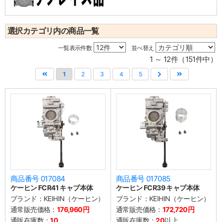
選択カテゴリ内の商品一覧
一覧表示件数
並べ替え
1 ～ 12件（151件中）
1
2
3
4
5
商品番号 017084
商品番号 017085
ケーヒン FCR41 キャブ本体
ケーヒン FCR39 キャブ本体
ブランド：
KEIHIN（ケーヒン）
ブランド：
KEIHIN（ケーヒン）
通常販売価格：
176,960円
通常販売価格：
172,720円
通販在庫数：
10
通販在庫数：
20
以上