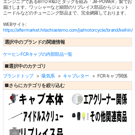
エンジニアであるBITO R&Dとタッグを組み「JB-POWER」製でお
届けします。ワッシャーなど細部のリプレイス部品からジェット
ニードルなどのチューニング部品まで、完全網羅しております。
WEBサイト:
https://aftermarket.hitachiastemo.com/ja/motorcycle/brand/keihin/
選択中のブランドの関連情報
ケーヒンFCRキャブの内部部品一覧
■選択中のカテゴリ
ブランドトップ
吸気系
キャブレター
FCRキャブ関係
■さらにカテゴリを絞り込む