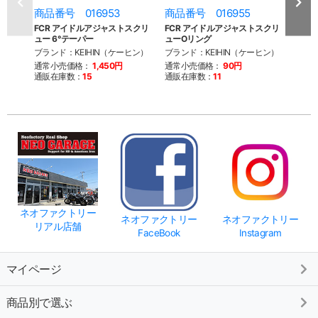
商品番号 016953
商品番号 016955
商品
FCR アイドルアジャストスクリ
FCR アイドルアジャストスクリ
FCR
ュー 6°テーパー
ューOリング
ュー
ブランド：KEIHIN（ケーヒン）
ブランド：KEIHIN（ケーヒン）
ブラン
通常小売価格：
1,450円
通常小売価格：
90円
通常
通販在庫数：
15
通販在庫数：
11
通販
ネオファクトリー
ネオファクトリー
ネオファクトリー
リアル店舗
FaceBook
Instagram
マイページ
商品別で選ぶ