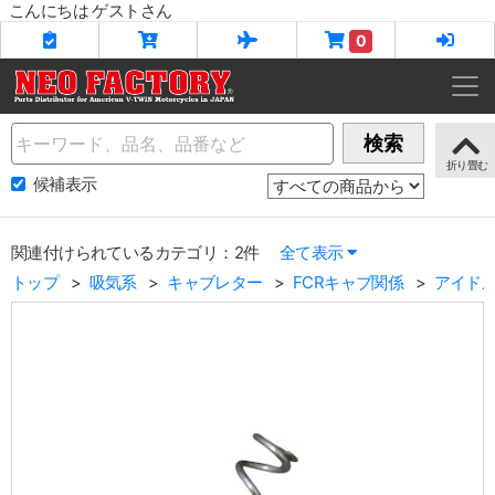
こんにちは ゲストさん
0
Name
検索
候補表示
関連付けられているカテゴリ：2件
全て表示
トップ
吸気系
キャブレター
FCRキャブ関係
アイド