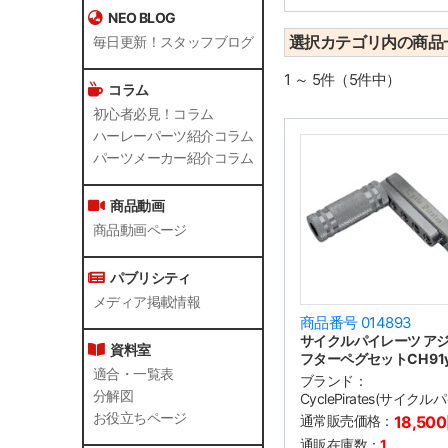
NEO BLOG
選択カテゴリ内の商品
毎日更新！スタッフブログ
1 ～ 5件（5件中）
コラム
初心者必見！コラム
ハーレーパーツ紹介コラム
パーツメーカー紹介コラム
商品動画
商品動画ページ
パブリシティ
メディア掲載情報
商品番号 014893
サイクルパイレーツ ア
資料室
フターペグセットCH 91y
適合・一覧表
ブランド：
分解図
CyclePirates(サイク
お役立ちページ
通常販売価格：
18,50
通販在庫数：
1