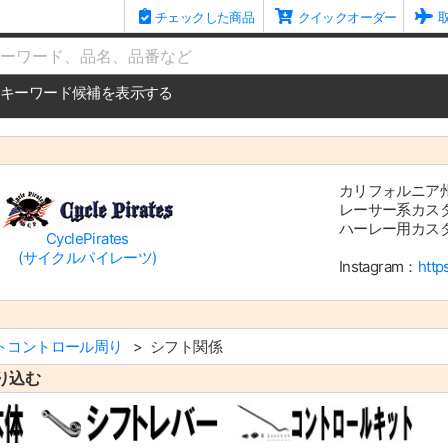
チェックした商品
クイックオーダー
me
キーワード候補を表示する
カリフォルニア
レーサー系カス
ハーレー用カス
CyclePirates
(サイクルパイレーツ)
Instagram：
http
トコントロール周り
シフト関係
り込む