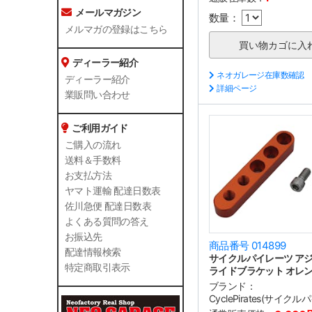
メールマガジン
数量：
メルマガの登録はこちら
ディーラー紹介
ネオガレージ在庫数確認
ディーラー紹介
詳細ページ
業販問い合わせ
ご利用ガイド
ご購入の流れ
送料＆手数料
お支払方法
ヤマト運輸 配達日数表
佐川急便 配達日数表
よくある質問の答え
お振込先
商品番号 014899
配達情報検索
サイクルパイレーツ ア
特定商取引表示
ライドブラケット オレ
ブランド：
CyclePirates(サイク