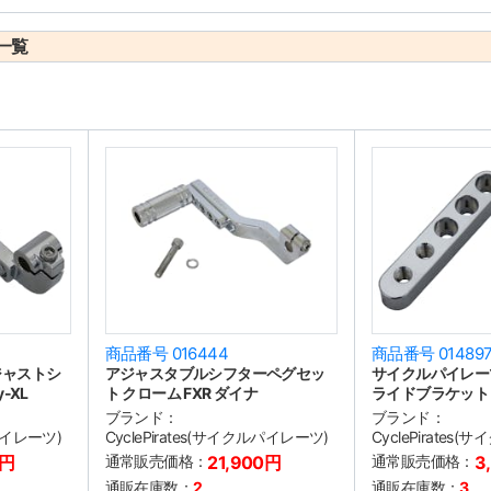
一覧
商品番号 016444
商品番号 01489
ジャストシ
アジャスタブルシフターペグセッ
サイクルパイレー
-XL
ト クローム FXR ダイナ
ライドブラケット
ブランド：
ブランド：
ルパイレーツ)
CyclePirates(サイクルパイレーツ)
CyclePirates
0円
通常販売価格：
21,900円
通常販売価格：
3
通販在庫数：
2
通販在庫数：
3