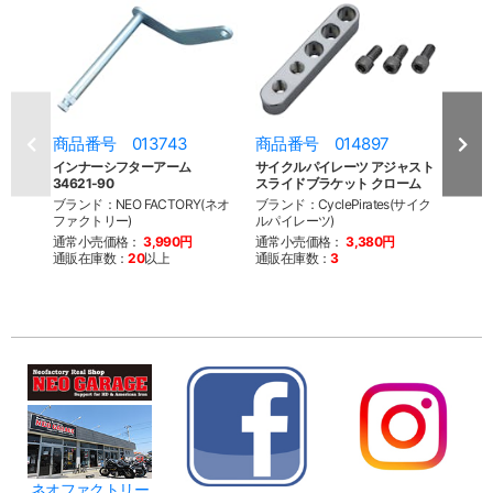
商品番号 013743
商品番号 014897
商品
インナーシフターアーム
サイクルパイレーツ アジャスト
サイ
34621-90
スライドブラケット クローム
スラ
ブランド：NEO FACTORY(ネオ
ブランド：CyclePirates(サイク
ブランド
ファクトリー)
ルパイレーツ)
ルパイ
通常小売価格：
3,990円
通常小売価格：
3,380円
通常
通販在庫数：
20
以上
通販在庫数：
3
通販
ネオファクトリー