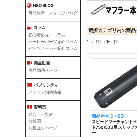
NEO BLOG
毎日更新！スタッフブログ
コラム
選択カテゴリ内の商品
初心者必見！コラム
1 ～ 1件（1件中）
ハーレーパーツ紹介コラム
パーツメーカー紹介コラム
商品動画
商品動画ページ
パブリシティ
メディア掲載情報
資料室
適合・一覧表
商品番号 014854
分解図
スピードマーチャント H
ト750/500用 スリッ
お役立ちページ
ー