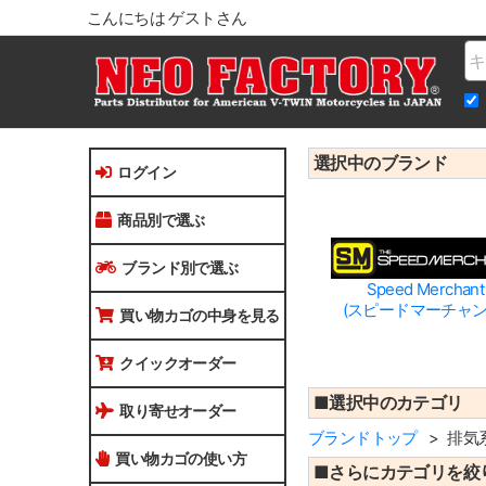
こんにちは ゲストさん
Na
選択中のブランド
ログイン
商品別で選ぶ
ブランド別で選ぶ
Speed Merchant
(スピードマーチャン
買い物カゴの中身を見る
クイックオーダー
■選択中のカテゴリ
取り寄せオーダー
ブランドトップ
排気
買い物カゴの使い方
■さらにカテゴリを絞