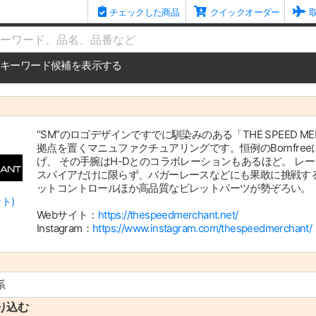
チェックした商品
クイックオーダー
me
キーワード候補を表示する
“SM”のロゴデザインですでに馴染みのある「THE SPEED 
拠点を置くマニュファクチュアリングです。恒例のBornfr
げ、 その手腕はH-Dとのコラボレーションもあるほど。 
スパイアだけに限らず、バガーレースなどにも果敢に挑戦す
ットコントロールほか高品質なビレットパーツが勢ぞろい。
ト)
Webサイト：
https://thespeedmerchant.net/
Instagram：
https://www.instagram.com/thespeedmerchant/
系
り込む