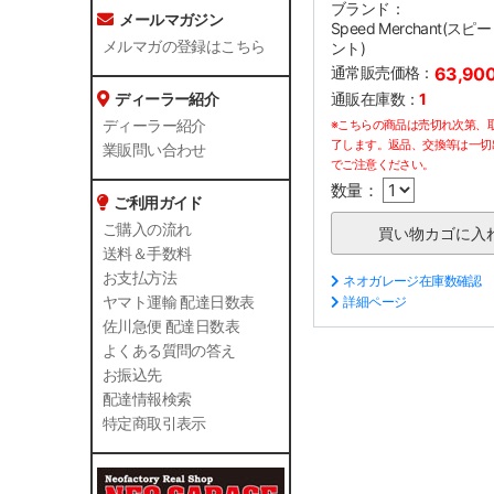
ブランド：
メールマガジン
Speed Merchant(ス
メルマガの登録はこちら
ント)
通常販売価格：
63,90
通販在庫数：
1
ディーラー紹介
※こちらの商品は売切れ次第、
ディーラー紹介
了します。返品、交換等は一切
業販問い合わせ
でご注意ください。
数量：
ご利用ガイド
ご購入の流れ
送料＆手数料
お支払方法
ネオガレージ在庫数確認
詳細ページ
ヤマト運輸 配達日数表
佐川急便 配達日数表
よくある質問の答え
お振込先
配達情報検索
特定商取引表示