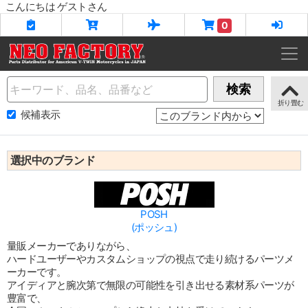
こんにちは ゲストさん
0
Name
検索
候補表示
選択中のブランド
POSH
(ポッシュ)
量販メーカーでありながら、
ハードユーザーやカスタムショップの視点で走り続けるパーツメ
ーカーです。
アイディアと腕次第で無限の可能性を引き出せる素材系パーツが
豊富で、