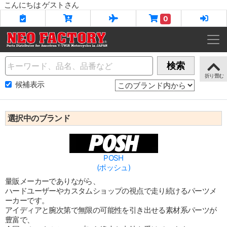
こんにちは ゲストさん
0
Name
検索
候補表示
選択中のブランド
POSH
(ポッシュ)
量販メーカーでありながら、
ハードユーザーやカスタムショップの視点で走り続けるパーツメ
ーカーです。
アイディアと腕次第で無限の可能性を引き出せる素材系パーツが
豊富で、