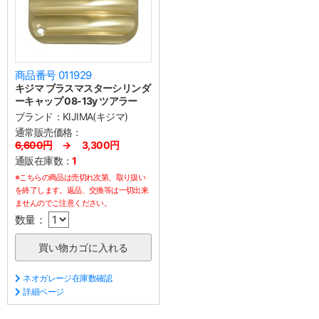
商品番号 011929
キジマ ブラスマスターシリンダ
ーキャップ 08-13y ツアラー
ブランド：
KIJIMA(キジマ)
通常販売価格：
6,600円
→ 3,300円
通販在庫数：
1
※こちらの商品は売切れ次第、取り扱い
を終了します。返品、交換等は一切出来
ませんのでご注意ください。
数量：
ネオガレージ在庫数確認
詳細ページ