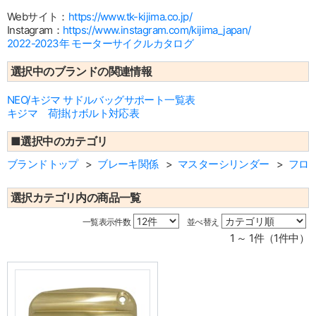
Webサイト：
https://www.tk-kijima.co.jp/
Instagram：
https://www.instagram.com/kijima_japan/
2022-2023年 モーターサイクルカタログ
選択中のブランドの関連情報
NEO/キジマ サドルバッグサポート一覧表
キジマ 荷掛けボルト対応表
■選択中のカテゴリ
ブランドトップ
ブレーキ関係
マスターシリンダー
フロ
選択カテゴリ内の商品一覧
一覧表示件数
並べ替え
1 ～ 1件（1件中）