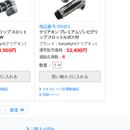
4
商品番号 015612
グリップ スロット
クリアキン プレミアムゾンビグリ
BW
ップ スロットルボス付
akyn(クリアキン)
ブランド：
kuryakyn(クリアキン)
3,500円
通常販売価格：
32,400円
通販在庫数：
6
数量：
数確認
ネオガレージ在庫数確認
詳細ページ
最後
ご購入の流れ