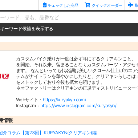
チェックした商品
クイックオーダー
me
キーワード候補を表示する
カスタムバイク乗りが一度は必ず耳にするクリアキンこと、「K
を開始。それ以来、留まることなくカスタムパーツ・アクセ
ます。 なんといっても代名詞は美しいクローム仕上げのエア
テムがナイトランを華やかにしたりと、クリアキンらしさは止
をストックしており今後も拡大を続けます。
ネオファクトリーはクリアキンの正規ディストリビューター
Webサイト：
https://kuryakyn.com/
Instagram：
https://www.instagram.com/kuryakyn/
連情報
コラム【第23回】KURYAKYN(クリアキン)編