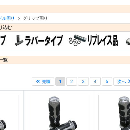
ドル周り
グリップ周り
り込む
一覧
先頭
1
2
3
4
5
次へ