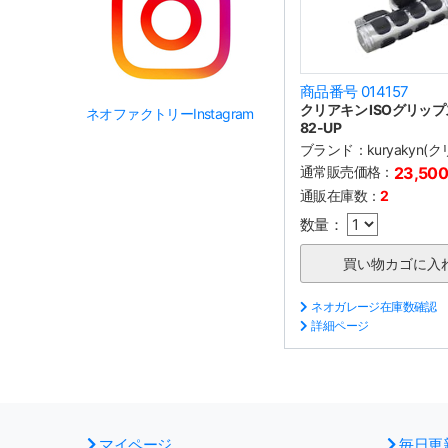
商品番号 014157
クリアキン ISOグリッ
ネオファクトリーInstagram
82-UP
ブランド：
kuryakyn(
通常販売価格：
23,50
通販在庫数：
2
数量：
ネオガレージ在庫数確認
詳細ページ
マイページ
毎日更