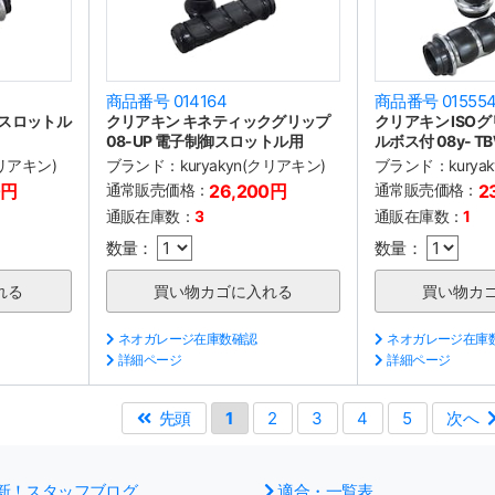
商品番号 014164
商品番号 01555
プスロットル
クリアキン キネティックグリップ
クリアキン ISO
08-UP 電子制御スロットル用
ルボス付 08y- T
クリアキン)
ブランド：
kuryakyn(クリアキン)
ブランド：
kury
0円
通常販売価格：
26,200円
通常販売価格：
2
通販在庫数：
3
通販在庫数：
1
数量：
数量：
ネオガレージ在庫数確認
ネオガレージ在庫
詳細ページ
詳細ページ
先頭
1
2
3
4
5
次へ
新！スタッフブログ
適合・一覧表