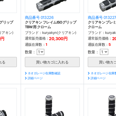
商品番号 013226
商品番号 01322
Oグリップ
クリアキン フレイムISOグリップ
クリアキン プレミ
TBW用 クローム
クローム
クリアキン)
ブランド：
kuryakyn(クリアキン)
ブランド：
kury
0円
通常販売価格：
20,300円
通常販売価格：
2
通販在庫数：
1
通販在庫数：
5
数量：
数量：
ネオガレージ在庫数確認
ネオガレージ在庫
詳細ページ
詳細ページ