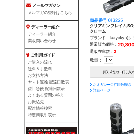
メールマガジン
メルマガの登録はこちら
商品番号 013225
クリアキン フレイムIS
ディーラー紹介
クローム
ディーラー紹介
ブランド：
kuryakyn(
業販問い合わせ
通常販売価格：
20,30
通販在庫数：
2
ご利用ガイド
数量：
ご購入の流れ
送料＆手数料
お支払方法
ヤマト運輸 配達日数表
ネオガレージ在庫数確認
佐川急便 配達日数表
詳細ページ
よくある質問の答え
お振込先
配達情報検索
特定商取引表示