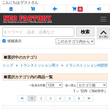
こんにちは ゲストさん
0
Name
検索
候補表示
■選択中のカテゴリ
トップ
トランスミッション周り
トランスミッション内部部
■選択カテゴリ内の商品一覧
一覧表示件数
並べ替え
1 ～ 12件（164件中）
1
2
3
4
5