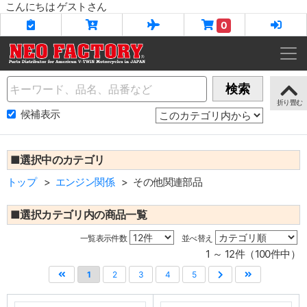
こんにちは ゲストさん
0
Name
検索
候補表示
■選択中のカテゴリ
トップ
エンジン関係
その他関連部品
■選択カテゴリ内の商品一覧
一覧表示件数
並べ替え
1 ～ 12件（100件中）
1
2
3
4
5