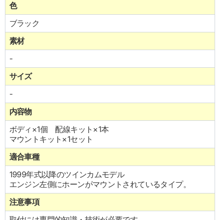
色
ブラック
素材
-
サイズ
-
内容物
ボディ×1個 配線キット×1本
マウントキット×1セット
適合車種
1999年式以降のツインカムモデル
エンジン左側にホーンがマウントされているタイプ。
注意事項
取付には専門的知識・技術が必要です。