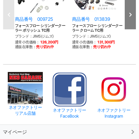
商品番号 009725
商品番号 013839
商品
フォースフロー シリンダークー
フォースフロー シリンダークー
JIM
ラー ポリッシュ TC用
ラー クローム TC用
フロ
ブランド：JIMS(ジムズ)
ブランド：JIMS(ジムズ)
ブラン
通常小売価格：
126,200円
通常小売価格：
131,300円
通常
通販在庫数：
売り切れ中
通販在庫数：
売り切れ中
通販
ネオファクトリー
ネオファクトリー
ネオファクトリー
リアル店舗
FaceBook
Instagram
マイページ