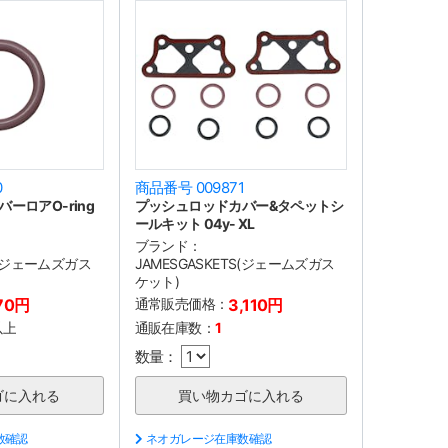
0
商品番号 009871
ーロアO-ring
プッシュロッドカバー&タペットシ
ールキット 04y- XL
ブランド：
TS(ジェームズガス
JAMESGASKETS(ジェームズガス
ケット)
70円
通常販売価格：
3,110円
以上
通販在庫数：
1
数量：
数確認
ネオガレージ在庫数確認