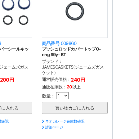
3
商品番号 009860
バーシールキッ
プッシュロッドカバートップO-
ring 99y- BT
ブランド：
TS(ジェームズガス
JAMESGASKETS(ジェームズガス
ケット)
,200円
通常販売価格：
240円
通販在庫数：
20
以上
数量：
数確認
ネオガレージ在庫数確認
詳細ページ