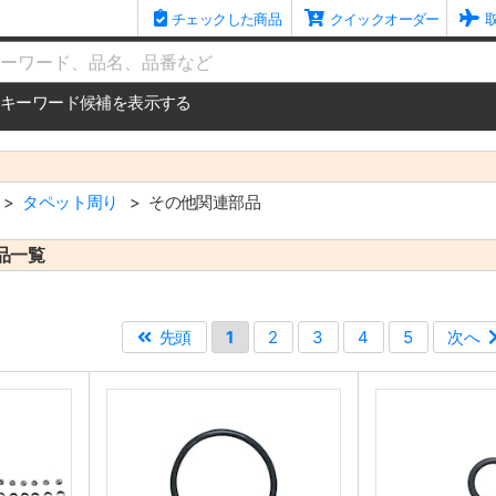
チェックした商品
クイックオーダー
me
キーワード候補を表示する
タペット周り
その他関連部品
品一覧
先頭
1
2
3
4
5
次へ