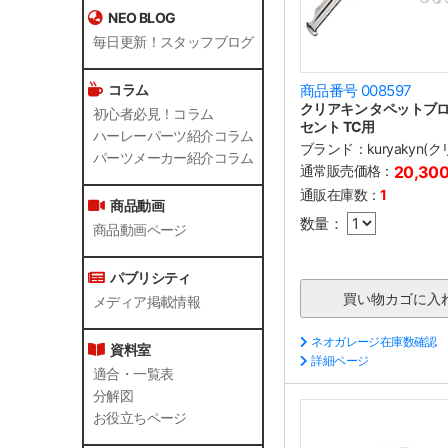
NEO BLOG
毎日更新！スタッフブログ
コラム
商品番号 008597
クリアキン タペットブ
初心者必見！コラム
セント TC用
ハーレーパーツ紹介コラム
ブランド：
kuryakyn(
パーツメーカー紹介コラム
通常販売価格：
20,30
通販在庫数：
1
商品動画
数量：
商品動画ページ
パブリシティ
メディア掲載情報
ネオガレージ在庫数確認
資料室
詳細ページ
適合・一覧表
分解図
お役立ちページ