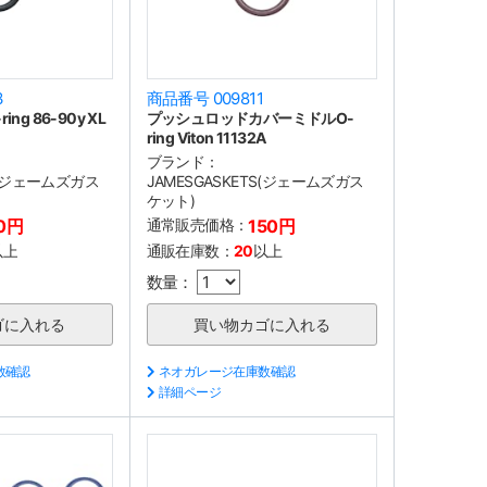
3
商品番号 009811
g 86-90y XL
プッシュロッドカバーミドルO-
ring Viton 11132A
ブランド：
TS(ジェームズガス
JAMESGASKETS(ジェームズガス
ケット)
0円
通常販売価格：
150円
以上
通販在庫数：
20
以上
数量：
数確認
ネオガレージ在庫数確認
詳細ページ