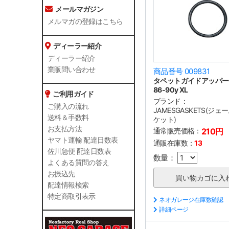
メールマガジン
メルマガの登録はこちら
ディーラー紹介
ディーラー紹介
業販問い合わせ
商品番号 009831
タペットガイドアッパーO-
86-90y XL
ご利用ガイド
ブランド：
ご購入の流れ
JAMESGASKETS(ジ
送料＆手数料
ケット)
お支払方法
通常販売価格：
210円
ヤマト運輸 配達日数表
通販在庫数：
13
佐川急便 配達日数表
数量：
よくある質問の答え
お振込先
配達情報検索
特定商取引表示
ネオガレージ在庫数確認
詳細ページ