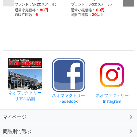
ブランド：SR(エスアール)
ブランド：SR(エスアール)
ブラン
ェーム
通常小売価格：
80円
通常小売価格：
80円
通販在庫数：
6
通販在庫数：
20
以上
通常
通販
ネオファクトリー
ネオファクトリー
ネオファクトリー
リアル店舗
FaceBook
Instagram
マイページ
商品別で選ぶ