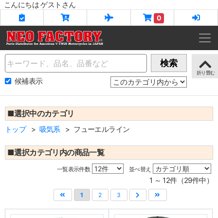
こんにちは ゲストさん
0
Name
検索
候補表示
■選択中のカテゴリ
トップ
吸気系
フューエルライン
■選択カテゴリ内の商品一覧
一覧表示件数
並べ替え
1 ～ 12件（29件中）
1
2
3