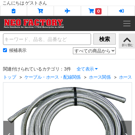
こんにちは ゲストさん
0
Name
検索
候補表示
関連付けられているカテゴリ：3件
全て表示
トップ
ケーブル・ホース・配線関係
ホース関係
ホース