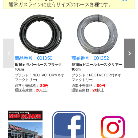
通常ガスラインに使うサイズのホース各種です。
商品番号 001350
商品番号 001352
商品
5/16in ラバーホース ブラック
5/16in ビニールホース クリアー
5/1
10cm
10cm
ク 10
ブランド：NEO FACTORY(ネオ
ブランド：NEO FACTORY(ネオ
ブラン
ファクトリー)
ファクトリー)
ファク
通常小売価格：
80円
通常小売価格：
80円
通常
通販在庫数：
20
以上
通販在庫数：
20
以上
通販