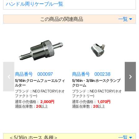
ハンドル周りケーブル一覧
この商品の関連商品
一覧
商品番号 000097
商品番号 000238
商品
5/16in クロームフューエルフィ
5/16in・3/8in ホースクランプ
5/1
ルター
クローム
ルタ
ブランド：NEO FACTORY(ネオ
ブランド：NEO FACTORY(ネオ
ブラン
ファクトリー)
ファクトリー)
ファク
通常小売価格：
2,000円
通常小売価格：
1,070円
通常
通販在庫数：
20
以上
通販在庫数：
20
以上
通販
＜5/16in ホース 各種＞
一覧