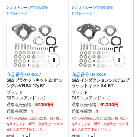
ネオガレージ在庫数確認
ネオガレージ在庫数確認
詳細ページ
詳細ページ
商品番号 023847
商品番号 023848
S&S ブラケットキット 2.19" シ
S&S インダクションシステムブ
ングルVFI 84-17y BT
ラケットキット 84-BT
ブランド：
ブランド：
S&S(エスアンドエス)
S&S(エスアンドエス)
通常販売価格：
57,000円
通常販売価格：
61,000円
通販在庫数：
1
通販在庫数：
1
※こちらの商品は売切れ次第、取り扱い
※こちらの商品は売切れ次第、取り扱い
を終了します。返品、交換等は一切出来
を終了します。返品、交換等は一切出来
ませんのでご注意ください。
ませんのでご注意ください。
数量：
数量：