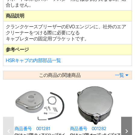
合しません。
商品説明
クランクケースブリーザーのEVOエンジンに、社外のエア
クリーナーをつける際に必要になる
キャブレターの固定用ブラケットです。
参考ページ
HSRキャブの内部部品一覧
この商品の関連商品
一覧
商品番号 001281
商品番号 001282
商品
CVキャブ用 ティアドロップタイ
CVキャブ用 オープンタイプエア
CV/