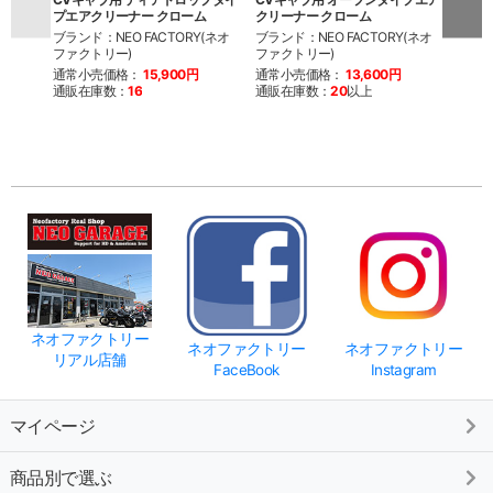
プエアクリーナー クローム
クリーナー クローム
アダ
ブランド：NEO FACTORY(ネオ
ブランド：NEO FACTORY(ネオ
ブラン
ファクトリー)
ファクトリー)
ファク
通常小売価格：
15,900円
通常小売価格：
13,600円
通常
通販在庫数：
16
通販在庫数：
20
以上
通販
ネオファクトリー
ネオファクトリー
ネオファクトリー
リアル店舗
FaceBook
Instagram
マイページ
商品別で選ぶ