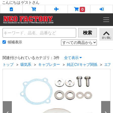
こんにちは ゲストさん
0
Name
検索
候補表示
関連付けられているカテゴリ：3件
全て表示
トップ
吸気系
キャブレター
純正CVキャブ関係
エア