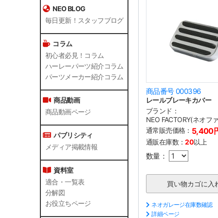
NEO BLOG
毎日更新！スタッフブログ
コラム
初心者必見！コラム
ハーレーパーツ紹介コラム
パーツメーカー紹介コラム
商品番号 000396
レールブレーキカバー
商品動画
ブランド：
商品動画ページ
NEO FACTORY(ネオ
通常販売価格：
5,400
パブリシティ
通販在庫数：
20
以上
メディア掲載情報
数量：
資料室
適合・一覧表
分解図
お役立ちページ
ネオガレージ在庫数確認
詳細ページ