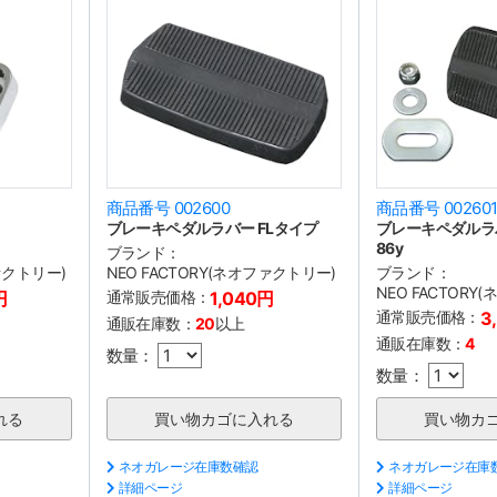
商品番号 002600
商品番号 00260
ブレーキペダルラバー FLタイプ
ブレーキペダルラバー
86y
ブランド：
ファクトリー)
NEO FACTORY(ネオファクトリー)
ブランド：
NEO FACTORY
円
通常販売価格：
1,040円
通常販売価格：
3
通販在庫数：
20
以上
通販在庫数：
4
数量：
数量：
ネオガレージ在庫数確認
ネオガレージ在庫
詳細ページ
詳細ページ