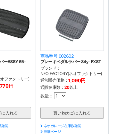
1
商品番号 002602
ASSY 65-
ブレーキペダルラバー 84y- FXST
ブランド：
NEO FACTORY(ネオファクトリー)
(ネオファクトリー)
通常販売価格：
1,090円
,770円
通販在庫数：
20
以上
数量：
数確認
ネオガレージ在庫数確認
詳細ページ