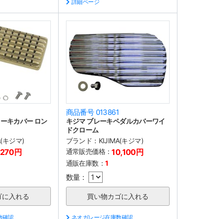
詳細ページ
商品番号 013861
ーキカバー ロン
キジマ ブレーキペダルカバーワイ
ドクローム
A(キジマ)
ブランド：
KIJIMA(キジマ)
,270円
通常販売価格：
10,100円
通販在庫数：
1
数量：
数確認
ネオガレージ在庫数確認