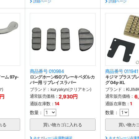
詳細ページ
詳細ページ
商品番号 010984
商品番号 011941
ム 97y-
ロングホーンISOブレーキペダルカ
キジマ ブラスブレ
バー用 リプレイスラバー
グ 04y-XL
マ)
ブランド：
kuryakyn(クリアキン)
ブランド：
KIJIM
0円
通常販売価格：
2,930円
通常販売価格：
6
通販在庫数：
14
通販在庫数：
1
数量：
数量：
ネオガレージ在庫数確認
ネオガレージ在庫