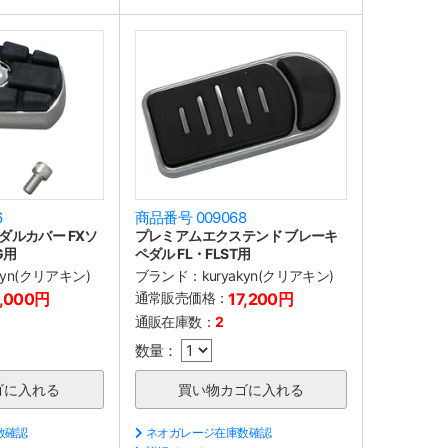
6
商品番号 009068
ダルカバー FXソ
プレミアムエクステンド ブレーキ
G用
ペダル FL・FLST用
akyn(クリアキン)
ブランド：
kuryakyn(クリアキン)
1,000円
通常販売価格：
17,200円
通販在庫数：
2
数量：
数確認
ネオガレージ在庫数確認