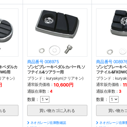
商品番号 008975
商品番号 00897
ーキペダルカ
ゾンビブレーキペダルカバー FLソ
ゾンビブレーキペ
DWG用
フテイル&ツアラー用
フテイル&FXDW
クリアキン)
ブランド：
kuryakyn(クリアキン)
ブランド：
kury
円
通常販売価格：
10,600円
通常販売価格：
1
通販在庫数：
4
通販在庫数：
3
数量：
数量：
ネオガレージ在庫数確認
ネオガレージ在庫