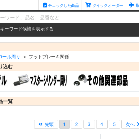
チェックした商品
クイックオーダー
me
キーワード候補を表示する
ロール周り
フットブレーキ関係
り込む
品一覧
先頭
1
2
3
4
5
次へ