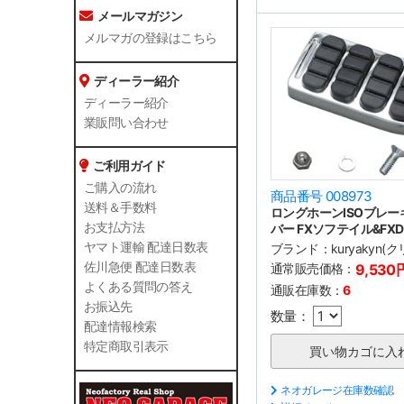
メールマガジン
メルマガの登録はこちら
ディーラー紹介
ディーラー紹介
業販問い合わせ
ご利用ガイド
ご購入の流れ
商品番号 008973
送料＆手数料
ロングホーンISOブレ
お支払方法
バー FXソフテイル&FX
ヤマト運輸 配達日数表
ブランド：
kuryakyn(
佐川急便 配達日数表
通常販売価格：
9,530
よくある質問の答え
通販在庫数：
6
お振込先
数量：
配達情報検索
特定商取引表示
ネオガレージ在庫数確認