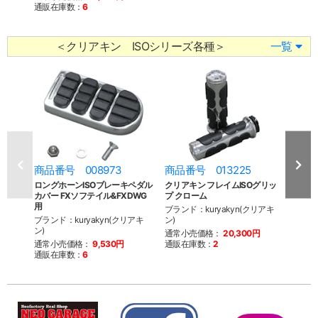
通販在庫数：
6
＜クリアキン ISOシリーズ各種＞
一覧
商品番号 008973
商品番号 013225
商品
ロングホーンISOブレーキペダル
クリアキン フレイムISOグリッ
クリア
カバー FXソフテイル&FXDWG
プ クローム
プ T
用
ブランド：kuryakyn(クリアキ
ブラン
ブランド：kuryakyn(クリアキ
ン)
ン)
ン)
通常小売価格：
20,300円
通常
通常小売価格：
9,530円
通販在庫数：
2
通販
通販在庫数：
6