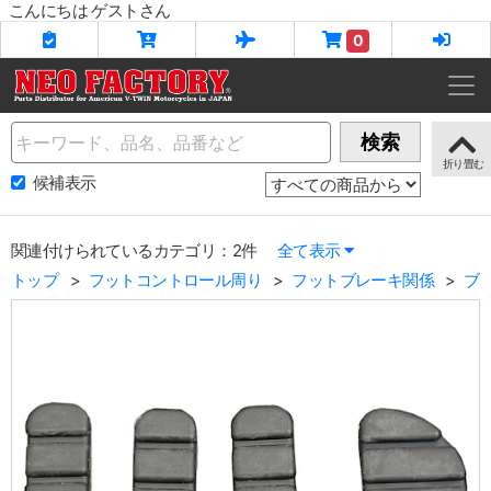
こんにちは ゲストさん
0
Name
検索
候補表示
関連付けられているカテゴリ：2件
全て表示
トップ
フットコントロール周り
フットブレーキ関係
ブ