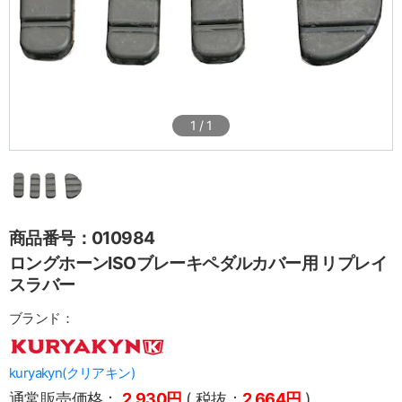
1
/
1
商品番号：010984
ロングホーンISOブレーキペダルカバー用 リプレイ
スラバー
ブランド：
kuryakyn(クリアキン)
通常販売価格：
2,930円
( 税抜：
2,664円
)