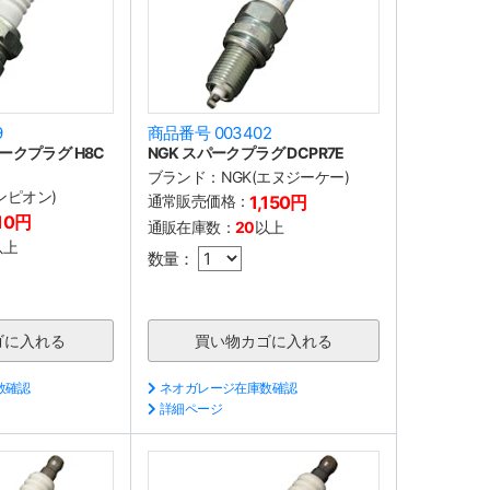
9
商品番号 003402
クプラグ H8C
NGK スパークプラグ DCPR7E
ブランド：
NGK(エヌジーケー)
ャンピオン)
通常販売価格：
1,150円
10円
通販在庫数：
20
以上
以上
数量：
数確認
ネオガレージ在庫数確認
詳細ページ