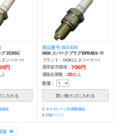
5
商品番号 003406
グ ZGR5C
NGK スパークプラグ BPR4ES-11
(エヌジーケー)
ブランド：
NGK(エヌジーケー)
00円
通常販売価格：
700円
以上
通販在庫数：
20
以上
数量：
数確認
ネオガレージ在庫数確認
詳細ページ
最後