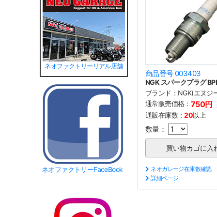
ネオファクトリーリアル店舗
商品番号 003403
NGK スパークプラグ BPR
ブランド：
NGK(エヌジ
通常販売価格：
750円
通販在庫数：
20
以上
数量：
ネオファクトリーFaceBook
ネオガレージ在庫数確認
詳細ページ