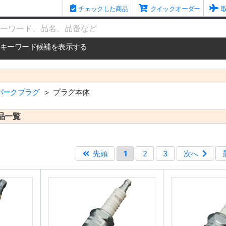
チェックした商品
クイックオーダー
me
キーワード候補を表示する
パークプラグ
プラグ本体
品一覧
先頭
1
2
3
次へ