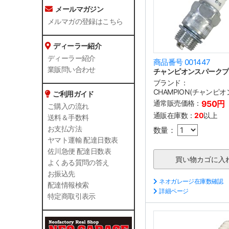
メールマガジン
メルマガの登録はこちら
ディーラー紹介
ディーラー紹介
商品番号 001447
業販問い合わせ
チャンピオンスパークプラ
ブランド：
CHAMPION(チャンピオ
ご利用ガイド
通常販売価格：
950円
ご購入の流れ
通販在庫数：
20
以上
送料＆手数料
お支払方法
数量：
ヤマト運輸 配達日数表
佐川急便 配達日数表
よくある質問の答え
お振込先
ネオガレージ在庫数確認
配達情報検索
詳細ページ
特定商取引表示