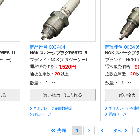
商品番号 003404
商品番号 00340
5ES-11
NGK スパークプラグ R5670-5
NGK スパークプラ
ーケー)
ブランド：
NGK(エヌジーケー)
ブランド：
NGK
通常販売価格：
1,520円
通常販売価格：
9
通販在庫数：
20
以上
通販在庫数：
20
数量：
数量：
ネオガレージ在庫数確認
ネオガレージ在庫
詳細ページ
詳細ページ
先頭
1
2
3
次へ