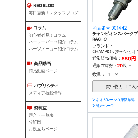
NEO BLOG
毎日更新！スタッフブログ
コラム
商品番号 001442
チャンピオンスパークプ
初心者必見！コラム
RA8HC
ハーレーパーツ紹介コラム
ブランド：
パーツメーカー紹介コラム
CHAMPION(チャンピオ
通常販売価格：
880円
商品動画
通販在庫数：
20
以上
商品動画ページ
数量：
パブリシティ
メディア掲載情報
ネオガレージ在庫数確認
詳細ページ
資料室
適合・一覧表
分解図
お役立ちページ