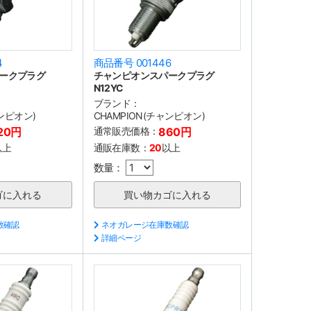
4
商品番号 001446
ークプラグ
チャンピオンスパークプラグ
N12YC
ブランド：
ャンピオン)
CHAMPION(チャンピオン)
20円
通常販売価格：
860円
以上
通販在庫数：
20
以上
数量：
数確認
ネオガレージ在庫数確認
詳細ページ