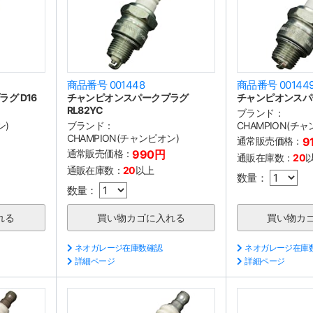
商品番号 001448
商品番号 00144
グ D16
チャンピオンスパークプラグ
チャンピオンスパー
RL82YC
ブランド：
ン)
ブランド：
CHAMPION(チ
CHAMPION(チャンピオン)
通常販売価格：
9
通常販売価格：
990円
通販在庫数：
20
通販在庫数：
20
以上
数量：
数量：
ネオガレージ在庫数確認
ネオガレージ在庫
詳細ページ
詳細ページ