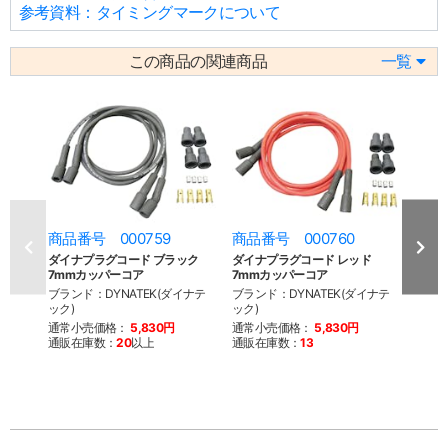
参考資料：タイミングマークについて
この商品の関連商品
一覧
商品番号 000759
商品番号 000760
商品
ダイナプラグコード ブラック
ダイナプラグコード レッド
ダイ
7mmカッパーコア
7mmカッパーコア
7mm
ブランド：DYNATEK(ダイナテ
ブランド：DYNATEK(ダイナテ
ブラン
ック)
ック)
ック)
通常小売価格：
5,830円
通常小売価格：
5,830円
通常
通販在庫数：
20
以上
通販在庫数：
13
通販