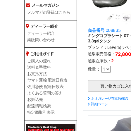
メールマガジン
メルマガの登録はこちら
ディーラー紹介
商品番号 008835
ディーラー紹介
キングコブラシート 07-0
業販問い合わせ
3.3galタンク
ブランド：
LePera(ラペ
通常販売価格：
72,80
ご利用ガイド
通販在庫数：
2
ご購入の流れ
送料＆手数料
数量：
お支払方法
ヤマト運輸 配達日数表
佐川急便 配達日数表
よくある質問の答え
ネオガレージ在庫数確認
お振込先
詳細ページ
配達情報検索
特定商取引表示