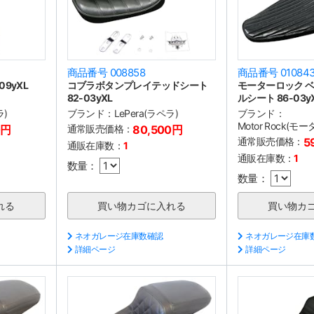
商品番号 008858
商品番号 01084
9yXL
コブラボタンプレイテッドシート
モーターロック ベ
82-03yXL
ルシート 86-03y
ラ)
ブランド：
LePera(ラペラ)
ブランド：
Motor Rock(モ
0円
通常販売価格：
80,500円
通常販売価格：
5
通販在庫数：
1
通販在庫数：
1
数量：
数量：
ネオガレージ在庫数確認
ネオガレージ在庫
詳細ページ
詳細ページ