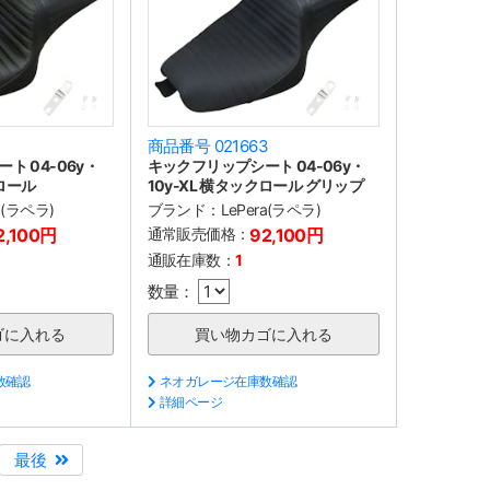
2
商品番号 021663
ト 04-06y・
キックフリップシート 04-06y・
クロール
10y-XL 横タックロール グリップ
a(ラペラ)
ブランド：
LePera(ラペラ)
2,100円
通常販売価格：
92,100円
通販在庫数：
1
数量：
数確認
ネオガレージ在庫数確認
詳細ページ
最後