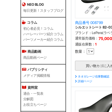
NEO BLOG
毎日更新！スタッフブログ
コラム
商品番号 008799
シルエットシート 82-03
初心者必見！コラム
ブランド：
LePera(ラペ
ハーレーパーツ紹介コラム
通常販売価格：
75,00
パーツメーカー紹介コラム
通販在庫数：
1
数量：
商品動画
商品動画ページ
パブリシティ
メディア掲載情報
ネオガレージ在庫数確認
詳細ページ
資料室
適合・一覧表
分解図
お役立ちページ