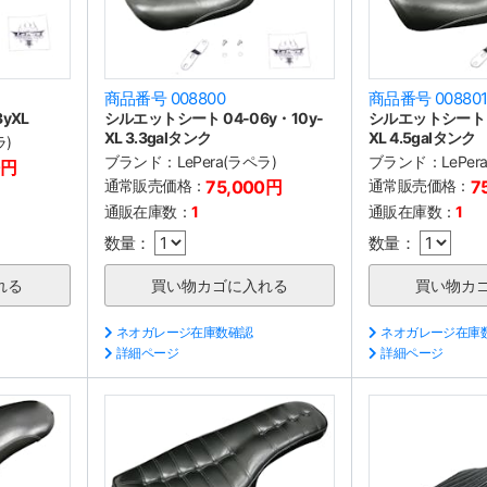
商品番号 008800
商品番号 00880
yXL
シルエットシート 04-06y・10y-
シルエットシート 0
XL 3.3galタンク
XL 4.5galタンク
ラ)
ブランド：
LePera(ラペラ)
ブランド：
LePer
0円
通常販売価格：
75,000円
通常販売価格：
7
通販在庫数：
1
通販在庫数：
1
数量：
数量：
ネオガレージ在庫数確認
ネオガレージ在庫
詳細ページ
詳細ページ