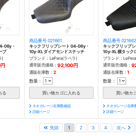
商品番号 021661
商品番号 02166
-06y・
キックフリップシート 04-06y・
キックフリップシー
ーブ
10y-XL ダイアモンドステッチ
10y-XL 横タッ
ラ)
ブランド：
LePera(ラペラ)
ブランド：
LePer
0円
通常販売価格：
92,100円
通常販売価格：
9
通販在庫数：
2
通販在庫数：
1
数量：
数量：
ネオガレージ在庫数確認
ネオガレージ在庫
詳細ページ
詳細ページ
先頭
1
2
3
4
次へ