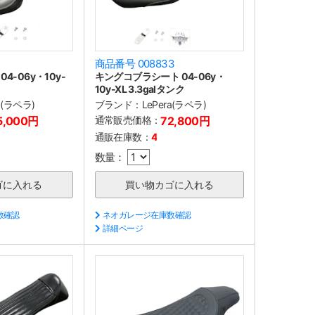
1
商品番号 008833
4-06y・10y-
キングコブラシート 04-06y・
10y-XL 3.3galタンク
a(ラペラ)
ブランド：
LePera(ラペラ)
5,000円
通常販売価格：
72,800円
通販在庫数：
4
数量：
数確認
ネオガレージ在庫数確認
詳細ページ