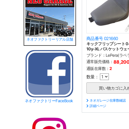
商品番号 021660
ネオファクトリーリアル店舗
キックフリップシート 04
10y-XL バスケットウェ
ブランド：
LePera(ラペ
通常販売価格：
88,20
通販在庫数：
2
数量：
ネオファクトリーFaceBook
ネオガレージ在庫数確認
詳細ページ