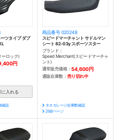
3
商品番号 020248
ーツタイプ ダブ
スピードマーチャント サドルマン
XL
シート 82-03y スポーツスター
ブランド：
ーターロック)
Speed Merchant(スピードマーチャ
ント)
9,400円
通常販売価格：
54,600円
通販在庫数：
売り切れ中
数確認
ネオガレージ在庫数確認
詳細ページ