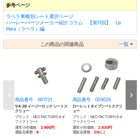
参考ページ
ラペラ車種別シート選択ページ
ハーレーパーツメーカー紹介コラム 【第11回】 Le
Pera（ラペラ）編
この商品の関連商品
一覧
商品番号 001721
商品番号 009025
商品番
1/4-28 イージーロック シートス
ローレットタイプシートスクリ
ロー
クリュー
ュー
ュー 
ブランド：NEO FACTORY(ネオ
ブランド：NEO FACTORY(ネオ
ブラン
ファクトリー)
ファクトリー)
ファク
通常小売価格：
2,900円
通常小売価格：
2,630円
通常
通販在庫数：
6
通販在庫数：
20
以上
通販