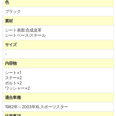
色
ブラック
素材
シート表面:合成皮革
シートベース:スチール
サイズ
-
内容物
シート×1
ステー×2
ボルト×2
ワッシャー×2
適合車種
1982年～2003年XLスポーツスター