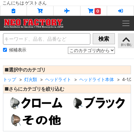
こんにちは ゲストさん
0
Name
検索
候補表示
■選択中のカテゴリ
トップ
灯火類
ヘッドライト
ヘッドライト本体
4-1/
■さらにカテゴリを絞り込む