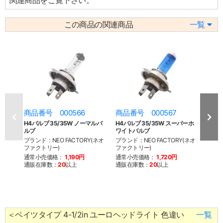
関連商品をご覧下さい。
この商品の関連商品
一覧
商品番号 000566
商品番号 000567
商品
H4バルブ 35/35W ノーマルバ
H4バルブ 35/35W スーパーホ
4-1
ルブ
ワイトバルブ
ズ
ブランド：NEO FACTORY(ネオ
ブランド：NEO FACTORY(ネオ
ブラン
ファクトリー)
ファクトリー)
ファク
通常小売価格：
1,190円
通常小売価格：
1,720円
通常
通販在庫数：
20
以上
通販在庫数：
20
以上
通販
＜ベイツタイプ 4-1/2in ユーロヘッドライト 色違い
一覧