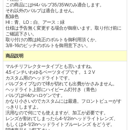
この商品にはH4バルブ35/35Wのみ適合します。
それ以外のバルブは適合しません。
配線色
HI：青、LO：白、アース：緑
仕様は予告無く変更する場合が御座います。取り付け前に
ご確認下さい。
取り付けの際は純正のボルトを御利用頂くか、
3/8-16のピッチのボルトを御用意下さい。
商品説明
マルチリフレクタータイプとも言いますね。
4.5インチいわゆるベーツタイプです。１２V
カスタム用のヘッドライトです。
バルブタイプなので球が切れても出費がかさみません。
ヘッドライト上部にハイビーム灯付き（青色）
バルブはH4のハロゲンです。
かなり小さいのでカスタムには最適。フロントビューがす
っきりしますよ。
汎用なので何にでも使えますが、加工が必要です。
レンズが割れてしまったら4-1/2inヘッドライトレンズ、
もしくは4-1/2inヘッドライトブルーレンズ をどうぞ。